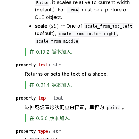
, it scales relative to current width
False
(default). For
must be a picture or
True
OLE object.
scale
(
str
) -- One of
scale_from_top_left
(default),
,
scale_from_bottom_right
scale_from_middle
在 0.19.2 版本加入.
property
text
:
str
Returns or sets the text of a shape.
在 0.21.4 版本加入.
property
top
:
float
返回或设置形状的垂直位置，单位为
。
point
在 0.5.0 版本加入.
property
type
:
str