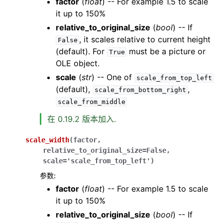
factor
(
float
) -- For example 1.5 to scale
it up to 150%
relative_to_original_size
(
bool
) -- If
, it scales relative to current height
False
(default). For
must be a picture or
True
OLE object.
scale
(
str
) -- One of
scale_from_top_left
(default),
,
scale_from_bottom_right
scale_from_middle
在 0.19.2 版本加入.
scale_width
(
factor
,
relative_to_original_size
=
False
,
scale
=
'scale_from_top_left'
)
参数
:
factor
(
float
) -- For example 1.5 to scale
it up to 150%
relative_to_original_size
(
bool
) -- If