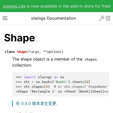
xlwings Lite
is now available in the add-in store for free!
xlwings Documentation
Shape
class
Shape
(
*
args
,
**
options
)
The shape object is a member of the
shapes
collection:
>>> 
import
xlwings
as
xw
>>> 
sht
=
xw
.
books
[
'Book1'
]
.
sheets
[
0
]
>>> 
sht
.
shapes
[
0
]
# or sht.shapes['ShapeName']
<Shape 'Rectangle 1' in <Sheet [Book1]Sheet1>>
在 0.9.0 版本发生变更.