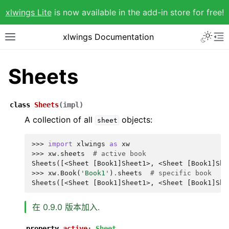
xlwings Lite
is now available in the add-in store for free!
xlwings Documentation
Sheets
class
Sheets
(
impl
)
A collection of all
objects:
sheet
>>> 
import
xlwings
as
xw
>>> 
xw
.
sheets
# active book
Sheets([<Sheet [Book1]Sheet1>, <Sheet [Book1]She
>>> 
xw
.
Book
(
'Book1'
)
.
sheets
# specific book
Sheets([<Sheet [Book1]Sheet1>, <Sheet [Book1]She
在 0.9.0 版本加入.
property
active
:
Sheet