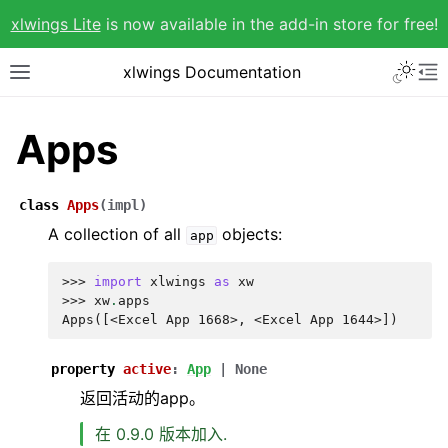
xlwings Lite
is now available in the add-in store for free!
xlwings Documentation
Apps
class
Apps
(
impl
)
A collection of all
objects:
app
>>> 
import
xlwings
as
xw
>>> 
xw
.
apps
Apps([<Excel App 1668>, <Excel App 1644>])
property
active
:
App
|
None
返回活动的app。
在 0.9.0 版本加入.