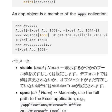
print
(
app
.
books
)
An app object is a member of the
collection:
apps
>>> 
xw
.
apps
Apps([<Excel App 1668>, <Excel App 1644>])
>>> 
xw
.
apps
[
1668
]
# get the available PIDs via 
<Excel App 1668>
>>> 
xw
.
apps
.
active
<Excel App 1668>
パラメータ
:
visible
(
bool
|
None
) -- 表示するか否かのブー
ル値を戻すもしくは設定します。デフォルトでは
値は変更されないか、オブジェクトがまだ存在し
ていない場合にはvisible=Trueが設定されます。
spec
(
str
|
None
) -- Mac-only, use the full
path to the Excel application, e.g.,
/Applications/Microsoft
Office
or
2011/Microsoft
Excel