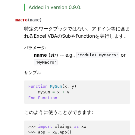
Added in version 0.9.0.
macro
(
name
)
特定のワークブックではない、アドイン等に含ま
れるExcel VBAのSubやFunctionを実行します。
パラメータ
:
name
(
str
) -- e.g.,
or
'Module1.MyMacro'
'MyMacro'
サンプル
Function
MySum
(
x
,
y
)
MySum
=
x
+
y
End
Function
このように使うことができます:
>>> 
import
xlwings
as
xw
>>> 
app
=
xw
.
App
()