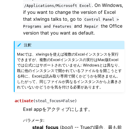
. On Windows,
/Applications/Microsoft
Excel
if you want to change the version of Excel
that xlwings talks to, go to
Control
Panel
>
and
the Office
Programs
and
Features
Repair
version that you want as default.
注釈
Macでは、xlwingsを使えば複数のExcelインスタンスを実行
できますが、複数のExcelインスタンスの実行はMac版Excel
では公式にはサポートされていません: Windowsとは異なり、
既に他のインスタンスで開かれているファイルをを開こうとす
る時に、Excelは読み取り専用で開くかどうかを聞きません。
したがって、同じファイルが異なるインスタンスから上書きさ
れていないかどうかを気を付ける必要があります。
activate
(
steal_focus
=
False
)
Exel appをアクティブにします。
パラメータ
:
steal_focus
(
bool
) -- Trueの場合、最も前