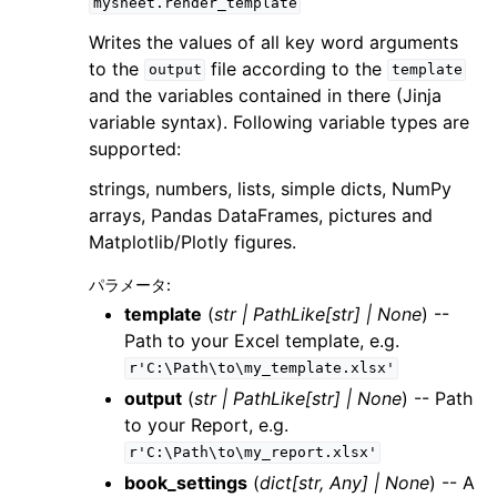
mysheet.render_template
Writes the values of all key word arguments
to the
file according to the
output
template
and the variables contained in there (Jinja
variable syntax). Following variable types are
supported:
strings, numbers, lists, simple dicts, NumPy
arrays, Pandas DataFrames, pictures and
Matplotlib/Plotly figures.
パラメータ
:
template
(
str
|
PathLike
[
str
]
|
None
) --
Path to your Excel template, e.g.
r'C:\Path\to\my_template.xlsx'
output
(
str
|
PathLike
[
str
]
|
None
) -- Path
to your Report, e.g.
r'C:\Path\to\my_report.xlsx'
book_settings
(
dict
[
str
,
Any
]
|
None
) -- A