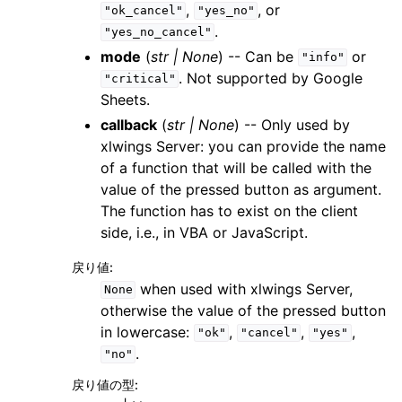
,
, or
"ok_cancel"
"yes_no"
.
"yes_no_cancel"
mode
(
str
|
None
) -- Can be
or
"info"
. Not supported by Google
"critical"
Sheets.
callback
(
str
|
None
) -- Only used by
xlwings Server: you can provide the name
of a function that will be called with the
value of the pressed button as argument.
The function has to exist on the client
side, i.e., in VBA or JavaScript.
戻り値
:
when used with xlwings Server,
None
otherwise the value of the pressed button
in lowercase:
,
,
,
"ok"
"cancel"
"yes"
.
"no"
戻り値の型
: