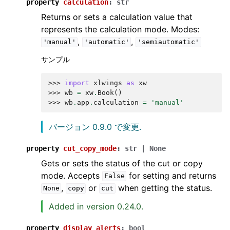
property
calculation
:
str
Returns or sets a calculation value that
represents the calculation mode. Modes:
,
,
'manual'
'automatic'
'semiautomatic'
サンプル
>>> 
import
xlwings
as
xw
>>> 
wb
=
xw
.
Book
()
>>> 
wb
.
app
.
calculation
=
'manual'
バージョン 0.9.0 で変更.
property
cut_copy_mode
:
str
|
None
Gets or sets the status of the cut or copy
mode. Accepts
for setting and returns
False
,
or
when getting the status.
None
copy
cut
Added in version 0.24.0.
property
display_alerts
:
bool