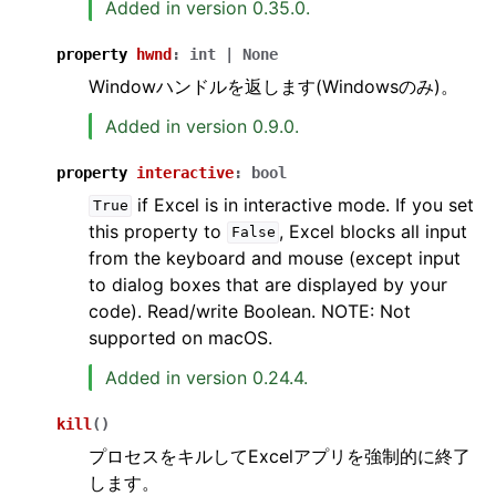
Added in version 0.35.0.
property
hwnd
:
int
|
None
Windowハンドルを返します(Windowsのみ)。
Added in version 0.9.0.
property
interactive
:
bool
if Excel is in interactive mode. If you set
True
this property to
, Excel blocks all input
False
from the keyboard and mouse (except input
to dialog boxes that are displayed by your
code). Read/write Boolean. NOTE: Not
supported on macOS.
Added in version 0.24.4.
kill
(
)
プロセスをキルしてExcelアプリを強制的に終了
します。