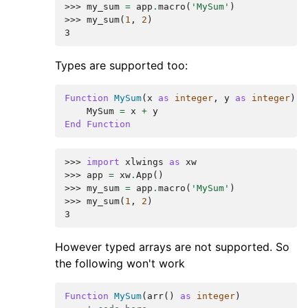
>>> 
my_sum
=
app
.
macro
(
'MySum'
)
>>> 
my_sum
(
1
,
2
)
3
Types are supported too:
Function
MySum
(
x
as
integer
,
y
as
integer
)
MySum
=
x
+
y
End
Function
>>> 
import
xlwings
as
xw
>>> 
app
=
xw
.
App
()
>>> 
my_sum
=
app
.
macro
(
'MySum'
)
>>> 
my_sum
(
1
,
2
)
3
However typed arrays are not supported. So
the following won't work
Function
MySum
(
arr
()
as
integer
)