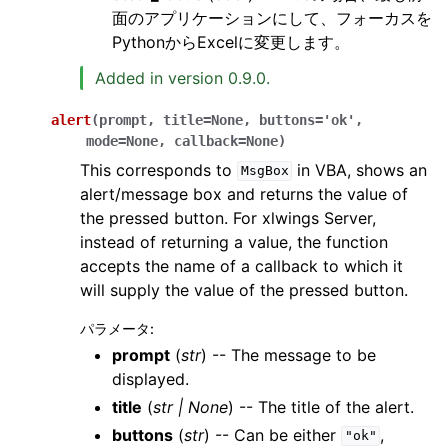
面のアプリケーションにして、フォーカスを
PythonからExcelに変更します。
Added in version 0.9.0.
alert
(
prompt
,
title
=
None
,
buttons
=
'ok'
,
mode
=
None
,
callback
=
None
)
This corresponds to
in VBA, shows an
MsgBox
alert/message box and returns the value of
the pressed button. For xlwings Server,
instead of returning a value, the function
accepts the name of a callback to which it
will supply the value of the pressed button.
パラメータ
:
prompt
(
str
) -- The message to be
displayed.
title
(
str
|
None
) -- The title of the alert.
buttons
(
str
) -- Can be either
,
"ok"