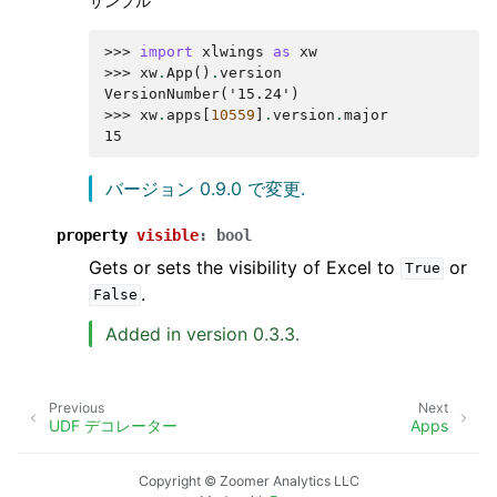
サンプル
>>> 
import
xlwings
as
xw
>>> 
xw
.
App
()
.
version
VersionNumber('15.24')
>>> 
xw
.
apps
[
10559
]
.
version
.
major
15
バージョン 0.9.0 で変更.
property
visible
:
bool
Gets or sets the visibility of Excel to
or
True
.
False
Added in version 0.3.3.
Previous
Next
UDF デコレーター
Apps
Copyright © Zoomer Analytics LLC