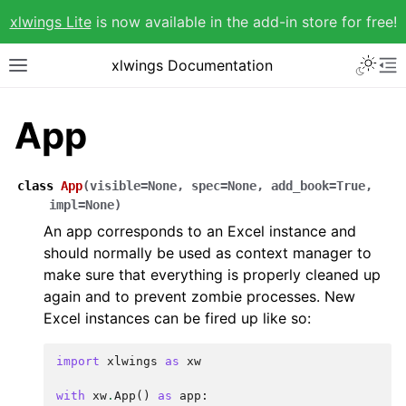
xlwings Lite
is now available in the add-in store for free!
xlwings Documentation
App
class
App
(
visible
=
None
,
spec
=
None
,
add_book
=
True
,
impl
=
None
)
An app corresponds to an Excel instance and
should normally be used as context manager to
make sure that everything is properly cleaned up
again and to prevent zombie processes. New
Excel instances can be fired up like so:
import
xlwings
as
xw
with
xw
.
App
()
as
app
: