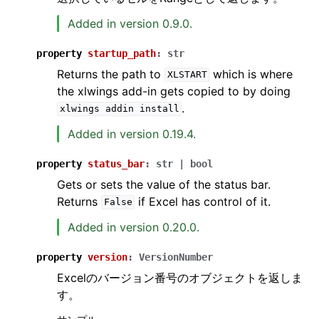
Added in version 0.9.0.
property
startup_path
:
str
Returns the path to
which is where
XLSTART
the xlwings add-in gets copied to by doing
.
xlwings
addin
install
Added in version 0.19.4.
property
status_bar
:
str
|
bool
Gets or sets the value of the status bar.
Returns
if Excel has control of it.
False
Added in version 0.20.0.
property
version
:
VersionNumber
Excelのバージョン番号のオブジェクトを返しま
す。