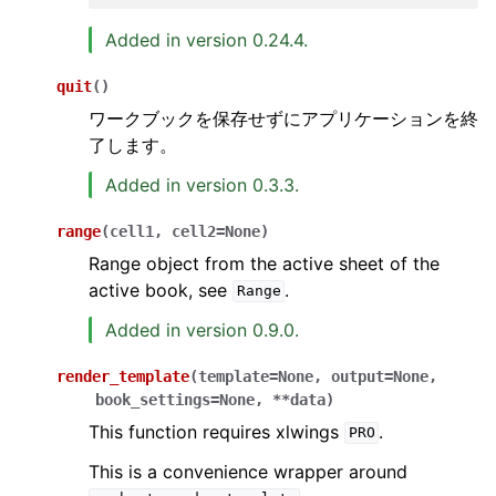
Added in version 0.24.4.
quit
(
)
ワークブックを保存せずにアプリケーションを終
了します。
Added in version 0.3.3.
range
(
cell1
,
cell2
=
None
)
Range object from the active sheet of the
active book, see
.
Range
Added in version 0.9.0.
render_template
(
template
=
None
,
output
=
None
,
book_settings
=
None
,
**
data
)
This function requires xlwings
.
PRO
This is a convenience wrapper around