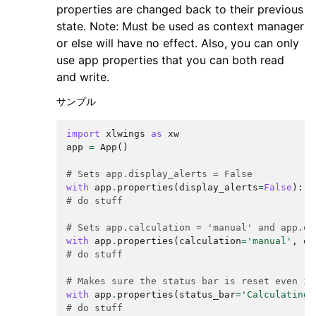
properties are changed back to their previous
state. Note: Must be used as context manager
or else will have no effect. Also, you can only
use app properties that you can both read
and write.
サンプル
import
xlwings
as
xw
app
=
App
()
# Sets app.display_alerts = False
with
app
.
properties
(
display_alerts
=
False
):
# do stuff
# Sets app.calculation = 'manual' and app.en
with
app
.
properties
(
calculation
=
'manual'
,
en
# do stuff
# Makes sure the status bar is reset even if
with
app
.
properties
(
status_bar
=
'Calculating.
# do stuff