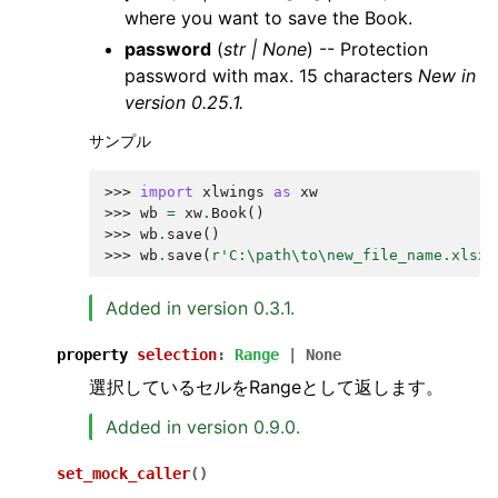
where you want to save the Book.
password
(
str
|
None
) -- Protection
password with max. 15 characters
New in
version 0.25.1.
サンプル
>>> 
import
xlwings
as
xw
>>> 
wb
=
xw
.
Book
()
>>> 
wb
.
save
()
>>> 
wb
.
save
(
r
'C:\path\to\new_file_name.xlsx'
Added in version 0.3.1.
property
selection
:
Range
|
None
選択しているセルをRangeとして返します。
Added in version 0.9.0.
set_mock_caller
(
)