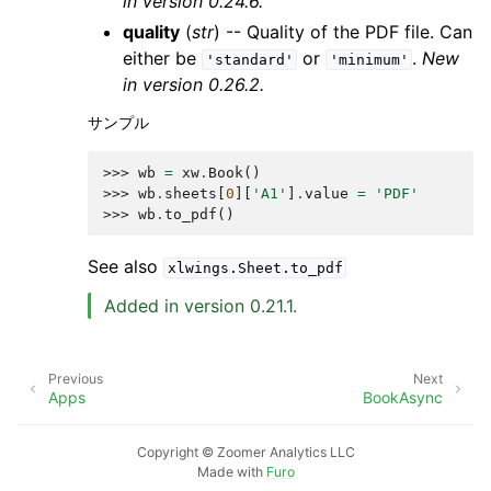
in version 0.24.6.
quality
(
str
) -- Quality of the PDF file. Can
either be
or
.
New
'standard'
'minimum'
in version 0.26.2.
サンプル
>>> 
wb
=
xw
.
Book
()
>>> 
wb
.
sheets
[
0
][
'A1'
]
.
value
=
'PDF'
>>> 
wb
.
to_pdf
()
See also
xlwings.Sheet.to_pdf
Added in version 0.21.1.
Previous
Next
Apps
BookAsync
Copyright © Zoomer Analytics LLC
Made with
Furo