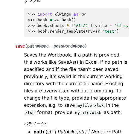
サンプル
>>> 
import
xlwings
as
xw
>>> 
book
=
xw
.
Book
()
>>> 
book
.
sheets
[
0
][
'A1:A2'
]
.
value
=
'{{ myva
>>> 
book
.
render_template
(
myvar
=
'test'
)
save
(
path
=
None
,
password
=
None
)
Saves the Workbook. If a path is provided,
this works like SaveAs() in Excel. If no path is
specified and if the file hasn't been saved
previously, it's saved in the current working
directory with the current filename. Existing
files are overwritten without prompting. To
change the file type, provide the appropriate
extension, e.g. to save
in the
myfile.xlsx
format, provide
as path.
xlsb
myfile.xlsb
パラメータ
:
path
(
str
|
PathLike
[
str
]
|
None
) -- Path