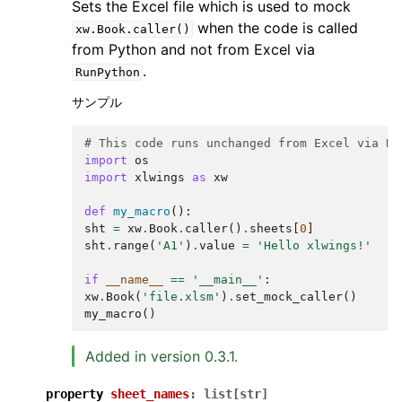
Sets the Excel file which is used to mock
when the code is called
xw.Book.caller()
from Python and not from Excel via
.
RunPython
サンプル
# This code runs unchanged from Excel via Ru
import
os
import
xlwings
as
xw
def
my_macro
():
sht
=
xw
.
Book
.
caller
()
.
sheets
[
0
]
sht
.
range
(
'A1'
)
.
value
=
'Hello xlwings!'
if
__name__
==
'__main__'
:
xw
.
Book
(
'file.xlsm'
)
.
set_mock_caller
()
my_macro
()
Added in version 0.3.1.
property
sheet_names
:
list
[
str
]