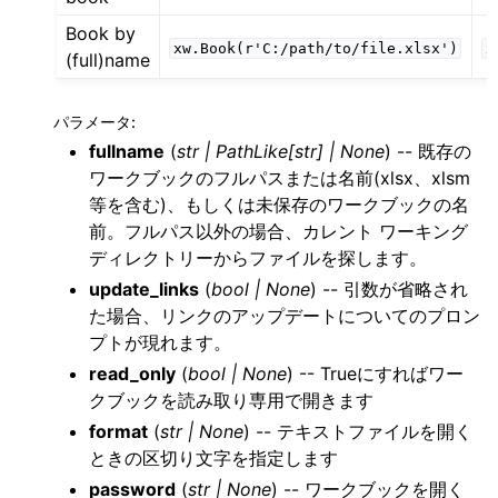
Book by
xw.Book(r'C:/path/to/file.xlsx')
x
(full)name
パラメータ
:
fullname
(
str
|
PathLike
[
str
]
|
None
) -- 既存の
ワークブックのフルパスまたは名前(xlsx、xlsm
等を含む)、もしくは未保存のワークブックの名
前。フルパス以外の場合、カレント ワーキング
ディレクトリーからファイルを探します。
update_links
(
bool
|
None
) -- 引数が省略され
た場合、リンクのアップデートについてのプロン
プトが現れます。
read_only
(
bool
|
None
) -- Trueにすればワー
クブックを読み取り専用で開きます
format
(
str
|
None
) -- テキストファイルを開く
ときの区切り文字を指定します
password
(
str
|
None
) -- ワークブックを開く