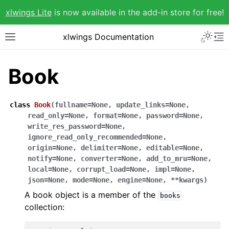
xlwings Lite
is now available in the add-in store for free!
xlwings Documentation
Book
class
Book
(
fullname
=
None
,
update_links
=
None
,
read_only
=
None
,
format
=
None
,
password
=
None
,
write_res_password
=
None
,
ignore_read_only_recommended
=
None
,
origin
=
None
,
delimiter
=
None
,
editable
=
None
,
notify
=
None
,
converter
=
None
,
add_to_mru
=
None
,
local
=
None
,
corrupt_load
=
None
,
impl
=
None
,
json
=
None
,
mode
=
None
,
engine
=
None
,
**
kwargs
)
A book object is a member of the
books
collection: