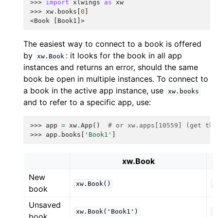
>>> 
import
xlwings
as
xw
>>> 
xw
.
books
[
0
]
<Book [Book1]>
The easiest way to connect to a book is offered
by
: it looks for the book in all app
xw.Book
instances and returns an error, should the same
book be open in multiple instances. To connect to
a book in the active app instance, use
xw.books
and to refer to a specific app, use:
>>> 
app
=
xw
.
App
()
# or xw.apps[10559] (get the
>>> 
app
.
books
[
'Book1'
]
xw.Book
New
xw.Book()
x
book
Unsaved
xw.Book('Book1')
x
book