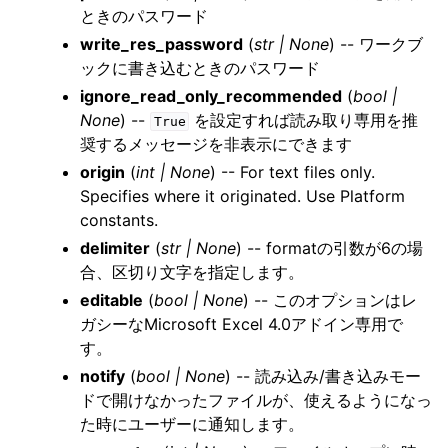
ときのパスワード
write_res_password
(
str
|
None
) -- ワークブ
ックに書き込むときのパスワード
ignore_read_only_recommended
(
bool
|
None
) --
を設定すれば読み取り専用を推
True
奨するメッセージを非表示にできます
origin
(
int
|
None
) -- For text files only.
Specifies where it originated. Use Platform
constants.
delimiter
(
str
|
None
) -- formatの引数が6の場
合、区切り文字を指定します。
editable
(
bool
|
None
) -- このオプションはレ
ガシーなMicrosoft Excel 4.0アドイン専用で
す。
notify
(
bool
|
None
) -- 読み込み/書き込みモー
ドで開けなかったファイルが、使えるようになっ
た時にユーザーに通知します。