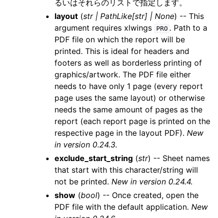
るいはそれらのリストで指定します。
layout
(
str
|
PathLike
[
str
]
|
None
) -- This
argument requires xlwings
. Path to a
PRO
PDF file on which the report will be
printed. This is ideal for headers and
footers as well as borderless printing of
graphics/artwork. The PDF file either
needs to have only 1 page (every report
page uses the same layout) or otherwise
needs the same amount of pages as the
report (each report page is printed on the
respective page in the layout PDF).
New
in version 0.24.3.
exclude_start_string
(
str
) -- Sheet names
that start with this character/string will
not be printed.
New in version 0.24.4.
show
(
bool
) -- Once created, open the
PDF file with the default application.
New