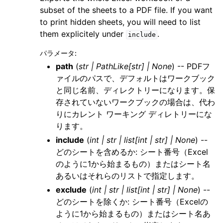
subset of the sheets to a PDF file. If you want
to print hidden sheets, you will need to list
them explicitely under
.
include
パラメータ
:
path
(
str
|
PathLike
[
str
]
|
None
) -- PDFフ
ァイルのパスで、デフォルトはワークブック
と同じ名前、ディレクトリーになります。保
存されていないワークブックの場合は、代わ
りにカレント ワーキング ディレトリーにな
ります。
include
(
int
|
str
|
list
[
int
|
str
]
|
None
) --
どのシートを含めるか: シート番号（Excel
のように1から始まるもの）またはシート名
あるいはそれらのリストで指定します。
exclude
(
int
|
str
|
list
[
int
|
str
]
|
None
) --
どのシートを除くか: シート番号（Excelの
ように1から始まるもの）またはシート名あ