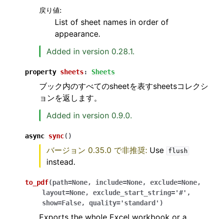
戻り値
:
List of sheet names in order of
appearance.
Added in version 0.28.1.
property
sheets
:
Sheets
ブック内のすべてのsheetを表すsheetsコレクシ
ョンを返します。
Added in version 0.9.0.
async
sync
(
)
バージョン 0.35.0 で非推奨:
Use
flush
instead.
to_pdf
(
path
=
None
,
include
=
None
,
exclude
=
None
,
layout
=
None
,
exclude_start_string
=
'#'
,
show
=
False
,
quality
=
'standard'
)
Exports the whole Excel workbook or a