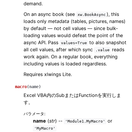
demand.
On an async book (see
), this
xw.BookAsync
loads only
metadata
(tables, pictures, names)
by default — not cell values — since bulk-
loading values would defeat the point of the
async API. Pass
to also snapshot
values=True
all cell values, after which sync
reads
.value
work again. On a regular book, everything
including values is loaded regardless.
Requires xlwings Lite.
macro
(
name
)
Excel VBA内のSubまたはFunctionを実行しま
す。
パラメータ
:
name
(
str
) --
or
'Module1.MyMacro'
'MyMacro'