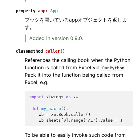
property
app
:
App
ブックを開いているappオブジェクトを返しま
す。
Added in version 0.9.0.
classmethod
caller
(
)
References the calling book when the Python
function is called from Excel via
.
RunPython
Pack it into the function being called from
Excel, e.g.:
import
xlwings
as
xw
def
my_macro
():
wb
=
xw
.
Book
.
caller
()
wb
.
sheets
[
0
]
.
range
(
'A1'
)
.
value
=
1
To be able to easily invoke such code from