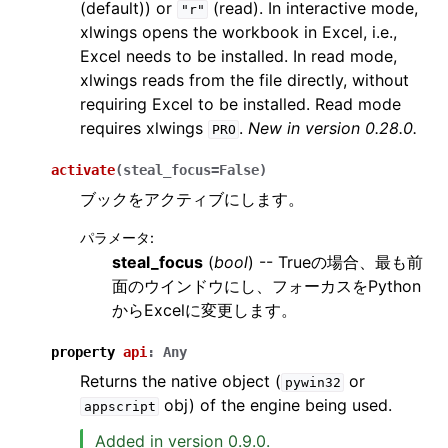
(default)) or
(read). In interactive mode,
"r"
xlwings opens the workbook in Excel, i.e.,
Excel needs to be installed. In read mode,
xlwings reads from the file directly, without
requiring Excel to be installed. Read mode
requires xlwings
.
New in version 0.28.0.
PRO
activate
(
steal_focus
=
False
)
ブックをアクティブにします。
パラメータ
:
steal_focus
(
bool
) -- Trueの場合、最も前
面のウインドウにし、フォーカスをPython
からExcelに変更します。
property
api
:
Any
Returns the native object (
or
pywin32
obj) of the engine being used.
appscript
Added in version 0.9.0.