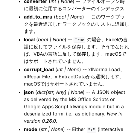
converter
(
int
|
None
) -- ファイルオープン時
に最初に使用するコンバーターのインデックス
add_to_mru
(
bool
|
None
) -- このワークブッ
クを最近追加したワークブックのリストに追加し
ます。
local
(
bool
|
None
) --
の場合、Excelの言
True
語に反してファイルを保存します。そうでなけれ
ば、VBAの言語に反して保存します。macOSで
はサポートされていません。
corrupt_load
(
int
|
None
) -- xlNormalLoad、
xlRepairFile、xlExtractDataから選択します。
macOSではサポートされていません。
json
(
dict
[
str
,
Any
]
|
None
) -- A JSON object
as delivered by the MS Office Scripts or
Google Apps Script xlwings module but in a
deserialized form, i.e., as dictionary.
New in
version 0.26.0.
mode
(
str
|
None
) -- Either
(interactive
"i"