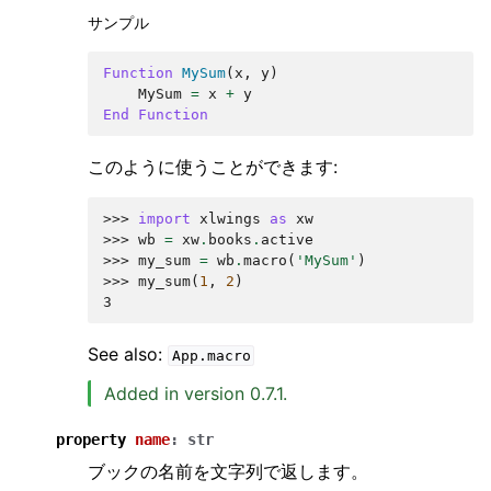
サンプル
Function
MySum
(
x
,
y
)
MySum
=
x
+
y
End
Function
このように使うことができます:
>>> 
import
xlwings
as
xw
>>> 
wb
=
xw
.
books
.
active
>>> 
my_sum
=
wb
.
macro
(
'MySum'
)
>>> 
my_sum
(
1
,
2
)
3
See also:
App.macro
Added in version 0.7.1.
property
name
:
str
ブックの名前を文字列で返します。