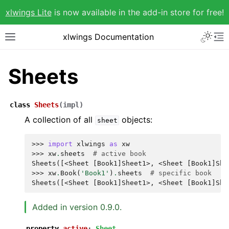
xlwings Lite
is now available in the add-in store for free!
xlwings Documentation
Sheets
class
Sheets
(
impl
)
A collection of all
objects:
sheet
>>> 
import
xlwings
as
xw
>>> 
xw
.
sheets
# active book
Sheets([<Sheet [Book1]Sheet1>, <Sheet [Book1]She
>>> 
xw
.
Book
(
'Book1'
)
.
sheets
# specific book
Sheets([<Sheet [Book1]Sheet1>, <Sheet [Book1]She
Added in version 0.9.0.
property
active
:
Sheet