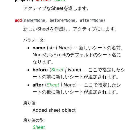
アクティブなSheetを返します。
add
(
name
=
None
,
before
=
None
,
after
=
None
)
新しいSheetを作成し、アクティブにします。
パラメータ
:
name
(
str
|
None
) -- 新しいシートの名前。
NoneならExcelのデフォルトのシート名に
なります。
before
(
Sheet
|
None
) -- ここで指定したシ
ートの前に新しいシートが追加されます。
after
(
Sheet
|
None
) -- ここで指定したシ
ートの後に新しいシートが追加されます。
戻り値
:
Added sheet object
戻り値の型
:
Sheet