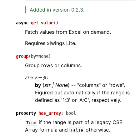
Added in version 0.2.3.
async
get_value
(
)
Fetch values from Excel on demand.
Requires xlwings Lite.
group
(
by
=
None
)
Group rows or columns.
パラメータ
:
by
(
str
|
None
) -- "columns" or "rows".
Figured out automatically if the range is
defined as '1:3' or 'A:C', respectively.
property
has_array
:
bool
if the range is part of a legacy CSE
True
Array formula and
otherwise.
False