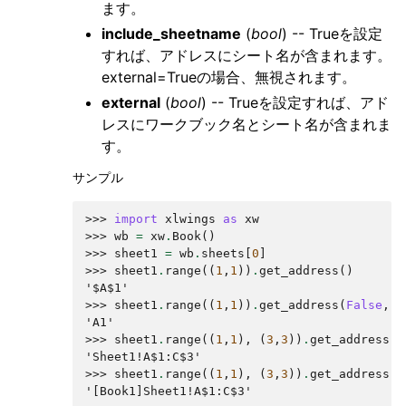
ます。
include_sheetname
(
bool
) -- Trueを設定
すれば、アドレスにシート名が含まれます。
external=Trueの場合、無視されます。
external
(
bool
) -- Trueを設定すれば、アド
レスにワークブック名とシート名が含まれま
す。
サンプル
>>> 
import
xlwings
as
xw
>>> 
wb
=
xw
.
Book
()
>>> 
sheet1
=
wb
.
sheets
[
0
]
>>> 
sheet1
.
range
((
1
,
1
))
.
get_address
()
'$A$1'
>>> 
sheet1
.
range
((
1
,
1
))
.
get_address
(
False
,
F
'A1'
>>> 
sheet1
.
range
((
1
,
1
),
(
3
,
3
))
.
get_address
(
T
'Sheet1!A$1:C$3'
>>> 
sheet1
.
range
((
1
,
1
),
(
3
,
3
))
.
get_address
(
T
'[Book1]Sheet1!A$1:C$3'