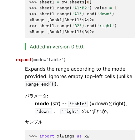
>>> 
sheet1
=
xw
.
sheets
[
0
]
>>> 
sheet1
.
range
(
'A1:B2'
)
.
value
=
1
>>> 
sheet1
.
range
(
'A1'
)
.
end
(
'down'
)
<Range [Book1]Sheet1!$A$2>
>>> 
sheet1
.
range
(
'B2'
)
.
end
(
'right'
)
<Range [Book1]Sheet1!$B$2>
Added in version 0.9.0.
expand
(
mode
=
'table'
)
Expands the range according to the mode
provided. Ignores empty top-left cells (unlike
).
Range.end()
パラメータ
:
mode
(
str
) --
(=downとright)、
'table'
、
のいずれか。
'down'
'right'
サンプル
>>> 
import
xlwings
as
xw