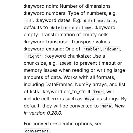
:keyword ndim: Number of dimensions.
:keyword numbers: Type of numbers, e.g.
. :keyword dates: E.g.
,
int
datetime.date
defaults to
. :keyword
datetime.datetime
empty: Transformation of empty cells.
:keyword transpose: Transpose values.
:keyword expand: One of
,
,
'table'
'down'
. :keyword chunksize: Use a
'right'
chunksize, e.g.
to prevent timeout or
10000
memory issues when reading or writing large
amounts of data. Works with all formats,
including DataFrames, NumPy arrays, and list
of lists. :keyword err_to_str: If
, will
True
include cell errors such as
as strings. By
#N/A
default, they will be converted to
.
New
None
in version 0.28.0.
For converter-specific options, see
.
converters