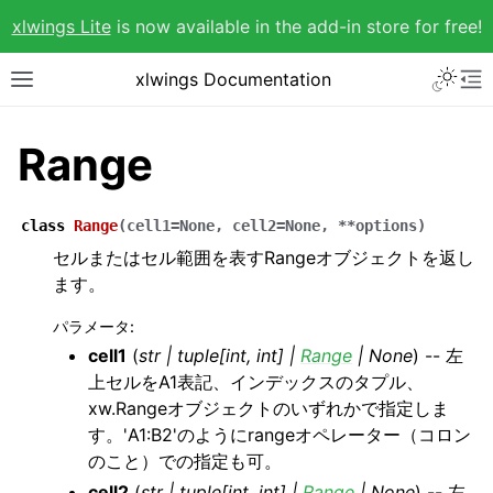
xlwings Lite
is now available in the add-in store for free!
xlwings Documentation
Range
class
Range
(
cell1
=
None
,
cell2
=
None
,
**
options
)
セルまたはセル範囲を表すRangeオブジェクトを返し
ます。
パラメータ
:
cell1
(
str
|
tuple
[
int
,
int
]
|
Range
|
None
) -- 左
上セルをA1表記、インデックスのタプル、
xw.Rangeオブジェクトのいずれかで指定しま
す。'A1:B2'のようにrangeオペレーター（コロン
のこと）での指定も可。
cell2
(
str
|
tuple
[
int
,
int
]
|
Range
|
None
) -- 左