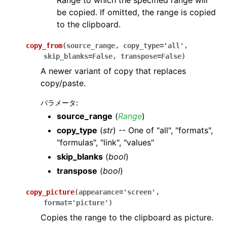
Range to which the specified range will
be copied. If omitted, the range is copied
to the clipboard.
copy_from
(
source_range
,
copy_type
=
'all'
,
skip_blanks
=
False
,
transpose
=
False
)
A newer variant of copy that replaces
copy/paste.
パラメータ
:
source_range
(
Range
)
copy_type
(
str
) -- One of "all", "formats",
"formulas", "link", "values"
skip_blanks
(
bool
)
transpose
(
bool
)
copy_picture
(
appearance
=
'screen'
,
format
=
'picture'
)
Copies the range to the clipboard as picture.