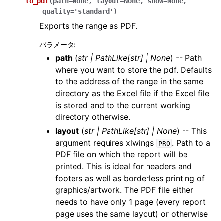
to_pdf
(
path
=
None
,
layout
=
None
,
show
=
None
,
quality
=
'standard'
)
Exports the range as PDF.
パラメータ
:
path
(
str
|
PathLike
[
str
]
|
None
) -- Path
where you want to store the pdf. Defaults
to the address of the range in the same
directory as the Excel file if the Excel file
is stored and to the current working
directory otherwise.
layout
(
str
|
PathLike
[
str
]
|
None
) -- This
argument requires xlwings
. Path to a
PRO
PDF file on which the report will be
printed. This is ideal for headers and
footers as well as borderless printing of
graphics/artwork. The PDF file either
needs to have only 1 page (every report
page uses the same layout) or otherwise