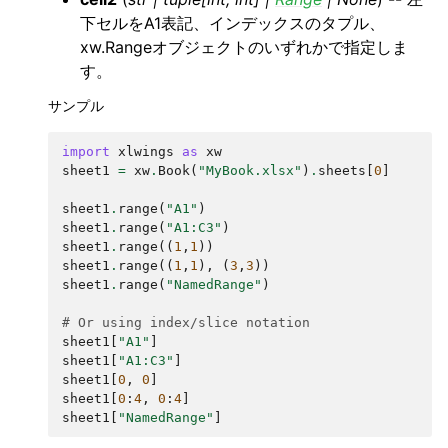
下セルをA1表記、インデックスのタプル、
xw.Rangeオブジェクトのいずれかで指定しま
す。
サンプル
import
xlwings
as
xw
sheet1
=
xw
.
Book
(
"MyBook.xlsx"
)
.
sheets
[
0
]
sheet1
.
range
(
"A1"
)
sheet1
.
range
(
"A1:C3"
)
sheet1
.
range
((
1
,
1
))
sheet1
.
range
((
1
,
1
),
(
3
,
3
))
sheet1
.
range
(
"NamedRange"
)
# Or using index/slice notation
sheet1
[
"A1"
]
sheet1
[
"A1:C3"
]
sheet1
[
0
,
0
]
sheet1
[
0
:
4
,
0
:
4
]
sheet1
[
"NamedRange"
]