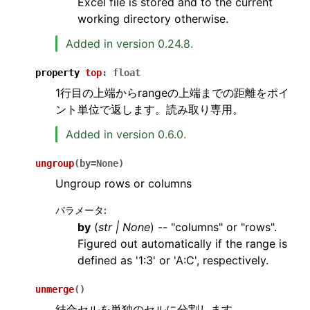
Excel file is stored and to the current
working directory otherwise.
Added in version 0.24.8.
property
top
:
float
1行目の上端からrangeの上端までの距離をポイ
ント単位で返します。読み取り専用。
Added in version 0.6.0.
ungroup
(
by
=
None
)
Ungroup rows or columns
パラメータ
:
by
(
str
|
None
) -- "columns" or "rows".
Figured out automatically if the range is
defined as '1:3' or 'A:C', respectively.
unmerge
(
)
結合セルを単独のセルに分割します。