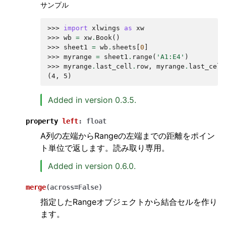
サンプル
>>> 
import
xlwings
as
xw
>>> 
wb
=
xw
.
Book
()
>>> 
sheet1
=
wb
.
sheets
[
0
]
>>> 
myrange
=
sheet1
.
range
(
'A1:E4'
)
>>> 
myrange
.
last_cell
.
row
,
myrange
.
last_cell
(4, 5)
Added in version 0.3.5.
property
left
:
float
A列の左端からRangeの左端までの距離をポイン
ト単位で返します。読み取り専用。
Added in version 0.6.0.
merge
(
across
=
False
)
指定したRangeオブジェクトから結合セルを作り
ます。