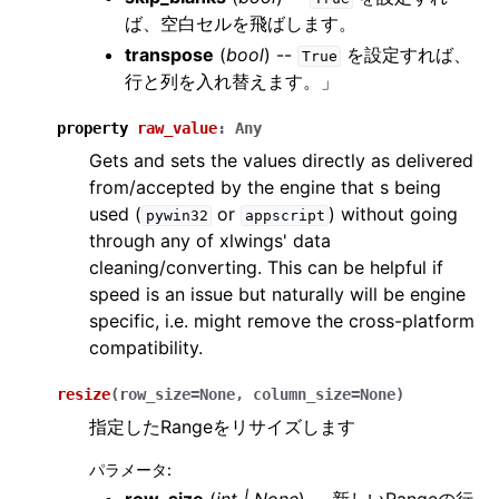
ば、空白セルを飛ばします。
transpose
(
bool
) --
を設定すれば、
True
行と列を入れ替えます。」
property
raw_value
:
Any
Gets and sets the values directly as delivered
from/accepted by the engine that s being
used (
or
) without going
pywin32
appscript
through any of xlwings' data
cleaning/converting. This can be helpful if
speed is an issue but naturally will be engine
specific, i.e. might remove the cross-platform
compatibility.
resize
(
row_size
=
None
,
column_size
=
None
)
指定したRangeをリサイズします
パラメータ
: