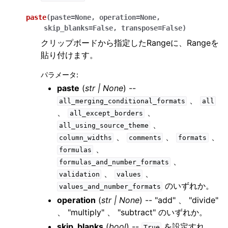
paste
(
paste
=
None
,
operation
=
None
,
skip_blanks
=
False
,
transpose
=
False
)
クリップボードから指定したRangeに、Rangeを
貼り付けます。
パラメータ
:
paste
(
str
|
None
) --
、
all_merging_conditional_formats
all
、
、
all_except_borders
、
all_using_source_theme
、
、
、
column_widths
comments
formats
、
formulas
、
formulas_and_number_formats
、
、
validation
values
のいずれか。
values_and_number_formats
operation
(
str
|
None
) -- "add" 、 "divide"
、 "multiply" 、 "subtract" のいずれか。
skip_blanks
(
bool
) --
を設定すれ
True