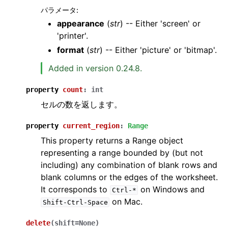
パラメータ
:
appearance
(
str
) -- Either 'screen' or
'printer'.
format
(
str
) -- Either 'picture' or 'bitmap'.
Added in version 0.24.8.
property
count
:
int
セルの数を返します。
property
current_region
:
Range
This property returns a Range object
representing a range bounded by (but not
including) any combination of blank rows and
blank columns or the edges of the worksheet.
It corresponds to
on Windows and
Ctrl-*
on Mac.
Shift-Ctrl-Space
delete
(
shift
=
None
)