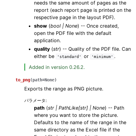
needs the same amount of pages as the
report (each report page is printed on the
respective page in the layout PDF).
show
(
bool
|
None
) -- Once created,
open the PDF file with the default
application.
quality
(
str
) -- Quality of the PDF file. Can
either be
or
.
'standard'
'minimum'
Added in version 0.26.2.
to_png
(
path
=
None
)
Exports the range as PNG picture.
パラメータ
:
path
(
str
|
PathLike
[
str
]
|
None
) -- Path
where you want to store the picture.
Defaults to the name of the range in the
same directory as the Excel file if the