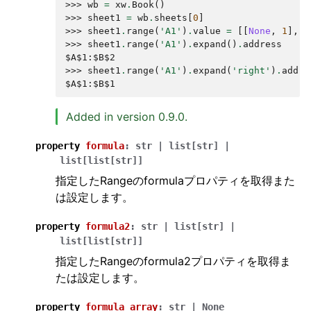
>>> 
wb
=
xw
.
Book
()
>>> 
sheet1
=
wb
.
sheets
[
0
]
>>> 
sheet1
.
range
(
'A1'
)
.
value
=
[[
None
,
1
],
[
>>> 
sheet1
.
range
(
'A1'
)
.
expand
()
.
address
$A$1:$B$2
>>> 
sheet1
.
range
(
'A1'
)
.
expand
(
'right'
)
.
addre
$A$1:$B$1
Added in version 0.9.0.
property
formula
:
str
|
list
[
str
]
|
list
[
list
[
str
]
]
指定したRangeのformulaプロパティを取得また
は設定します。
property
formula2
:
str
|
list
[
str
]
|
list
[
list
[
str
]
]
指定したRangeのformula2プロパティを取得ま
たは設定します。
property
formula_array
:
str
|
None