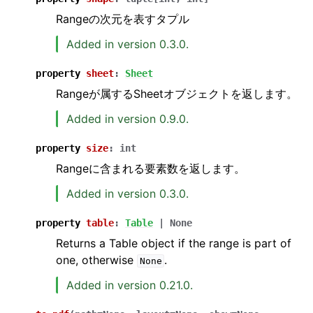
Rangeの次元を表すタプル
Added in version 0.3.0.
property
sheet
:
Sheet
Rangeが属するSheetオブジェクトを返します。
Added in version 0.9.0.
property
size
:
int
Rangeに含まれる要素数を返します。
Added in version 0.3.0.
property
table
:
Table
|
None
Returns a Table object if the range is part of
one, otherwise
.
None
Added in version 0.21.0.