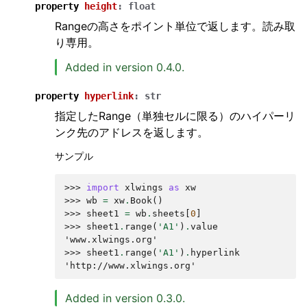
property
height
:
float
Rangeの高さをポイント単位で返します。読み取
り専用。
Added in version 0.4.0.
property
hyperlink
:
str
指定したRange（単独セルに限る）のハイパーリ
ンク先のアドレスを返します。
サンプル
>>> 
import
xlwings
as
xw
>>> 
wb
=
xw
.
Book
()
>>> 
sheet1
=
wb
.
sheets
[
0
]
>>> 
sheet1
.
range
(
'A1'
)
.
value
'www.xlwings.org'
>>> 
sheet1
.
range
(
'A1'
)
.
hyperlink
'http://www.xlwings.org'
Added in version 0.3.0.