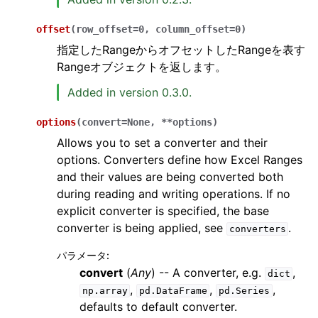
offset
(
row_offset
=
0
,
column_offset
=
0
)
指定したRangeからオフセットしたRangeを表す
Rangeオブジェクトを返します。
Added in version 0.3.0.
options
(
convert
=
None
,
**
options
)
Allows you to set a converter and their
options. Converters define how Excel Ranges
and their values are being converted both
during reading and writing operations. If no
explicit converter is specified, the base
converter is being applied, see
.
converters
パラメータ
:
convert
(
Any
) -- A converter, e.g.
,
dict
,
,
,
np.array
pd.DataFrame
pd.Series
defaults to default converter.