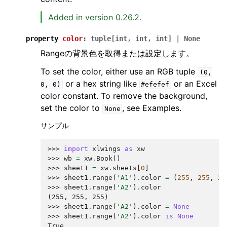
Added in version 0.26.2.
property
color
:
tuple
[
int
,
int
,
int
]
|
None
Rangeの背景色を取得または設定します。
To set the color, either use an RGB tuple
(0,
or a hex string like
or an Excel
0,
0)
#efefef
color constant. To remove the background,
set the color to
, see Examples.
None
サンプル
>>> 
import
xlwings
as
xw
>>> 
wb
=
xw
.
Book
()
>>> 
sheet1
=
xw
.
sheets
[
0
]
>>> 
sheet1
.
range
(
'A1'
)
.
color
=
(
255
,
255
,
25
>>> 
sheet1
.
range
(
'A2'
)
.
color
(255, 255, 255)
>>> 
sheet1
.
range
(
'A2'
)
.
color
=
None
>>> 
sheet1
.
range
(
'A2'
)
.
color
is
None
True