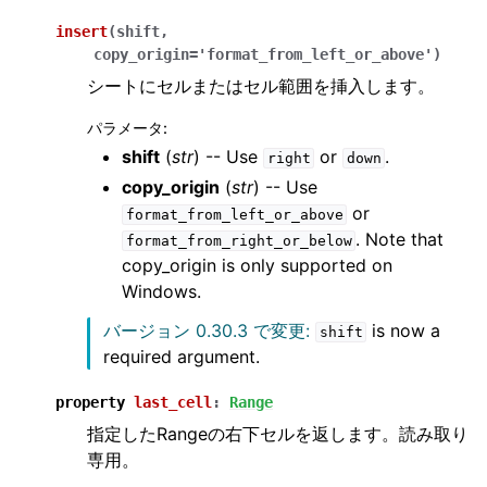
insert
(
shift
,
copy_origin
=
'format_from_left_or_above'
)
シートにセルまたはセル範囲を挿入します。
パラメータ
:
shift
(
str
) -- Use
or
.
right
down
copy_origin
(
str
) -- Use
or
format_from_left_or_above
. Note that
format_from_right_or_below
copy_origin is only supported on
Windows.
バージョン 0.30.3 で変更:
is now a
shift
required argument.
property
last_cell
:
Range
指定したRangeの右下セルを返します。読み取り
専用。