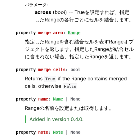
パラメータ
:
across
(
bool
) -- Trueを設定すれば、指定
したRangeの各行ごとにセルを結合します。
property
merge_area
:
Range
指定したRangeを含む結合セルを表すRangeオブ
ジェクトを返します。指定したRangeが結合セル
に含まれない場合、指定したRangeを返します。
property
merge_cells
:
bool
Returns
if the Range contains merged
True
cells, otherwise
False
property
name
:
Name
|
None
Rangeの名前を設定または取得します。
Added in version 0.4.0.
property
note
:
Note
|
None