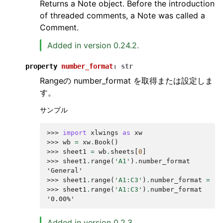
Returns a Note object. Before the introduction
of threaded comments, a Note was called a
Comment.
Added in version 0.24.2.
property
number_format
:
str
Rangeの number_format を取得または設定しま
す。
サンプル
>>> 
import
xlwings
as
xw
>>> 
wb
=
xw
.
Book
()
>>> 
sheet1
=
wb
.
sheets
[
0
]
>>> 
sheet1
.
range
(
'A1'
)
.
number_format
'General'
>>> 
sheet1
.
range
(
'A1:C3'
)
.
number_format
=
'0
>>> 
sheet1
.
range
(
'A1:C3'
)
.
number_format
'0.00%'
Added in version 0.2.3.