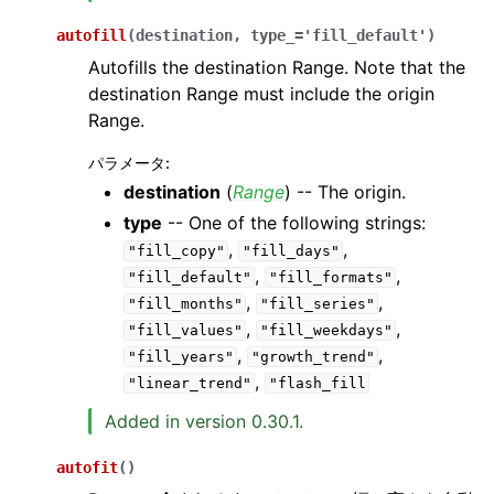
autofill
(
destination
,
type_
=
'fill_default'
)
Autofills the destination Range. Note that the
destination Range must include the origin
Range.
パラメータ
:
destination
(
Range
) -- The origin.
type
-- One of the following strings:
,
,
"fill_copy"
"fill_days"
,
,
"fill_default"
"fill_formats"
,
,
"fill_months"
"fill_series"
,
,
"fill_values"
"fill_weekdays"
,
,
"fill_years"
"growth_trend"
,
"linear_trend"
"flash_fill
Added in version 0.30.1.
autofit
(
)