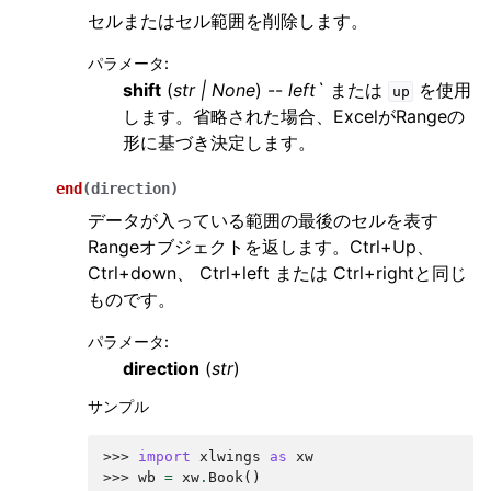
セルまたはセル範囲を削除します。
パラメータ
:
shift
(
str
|
None
) --
left`
または
を使用
up
します。省略された場合、ExcelがRangeの
形に基づき決定します。
end
(
direction
)
データが入っている範囲の最後のセルを表す
Rangeオブジェクトを返します。Ctrl+Up、
Ctrl+down、 Ctrl+left または Ctrl+rightと同じ
ものです。
パラメータ
:
direction
(
str
)
サンプル
>>> 
import
xlwings
as
xw
>>> 
wb
=
xw
.
Book
()