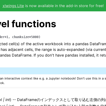
xlwings Lite
is now available in the add-in store for free!
el functions
der
=
1
,
chunksize
=
5000
)
cted cell(s) of the active workbook into a pandas DataFrame
t has adjacent cells, the range is auto-expanded (via curren
pandas DataFrame. If you don't have pandas installed, it ret
 an interactive context like e.g. a Jupyter notebook! Don't use this in a 
ook.
l
|
int
) -- DataFrameのインデックスとして取り込む左側