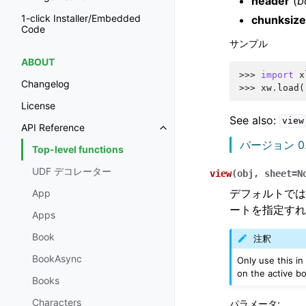
header
(
b
1-click Installer/Embedded
chunksize
Code
サンプル
ABOUT
>>> 
import
x
Changelog
>>> 
xw
.
load
(
License
See also:
view
API Reference
バージョン 0.
Top-level functions
UDF デコレーター
view
(
obj
,
sheet
=
N
デフォルトでは
App
ートを指定すれ
Apps
Book
注釈
BookAsync
Only use this in
on the active b
Books
Characters
パラメータ
: