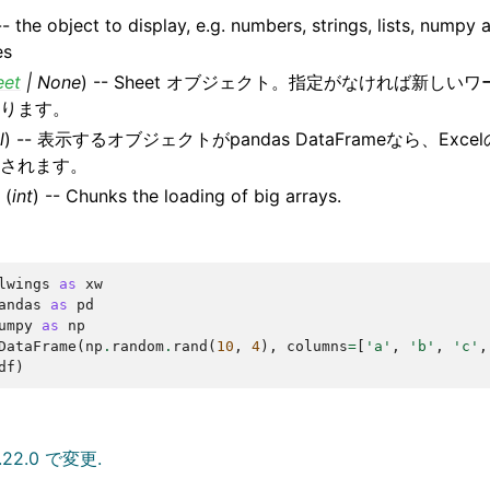
-- the object to display, e.g. numbers, strings, lists, numpy
es
eet
|
None
) -- Sheet オブジェクト。指定がなければ新し
ります。
l
) -- 表示するオブジェクトがpandas DataFrameなら、Ex
されます。
(
int
) -- Chunks the loading of big arrays.
lwings
as
xw
andas
as
pd
umpy
as
np
DataFrame
(
np
.
random
.
rand
(
10
,
4
),
columns
=
[
'a'
,
'b'
,
'c'
,
df
)
22.0 で変更.