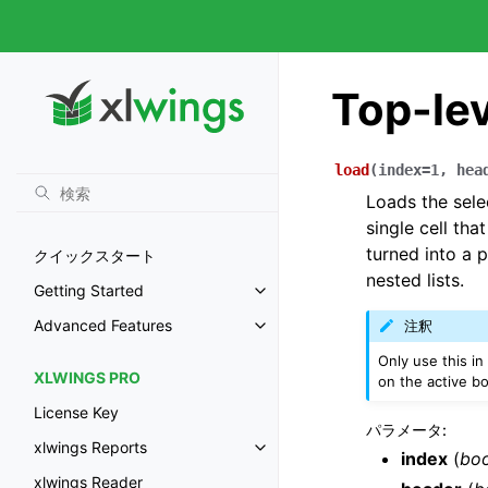
Top-lev
load
(
index
=
1
,
hea
Loads the sele
single cell tha
turned into a 
クイックスタート
nested lists.
Getting Started
Advanced Features
注釈
Only use this in
XLWINGS PRO
on the active b
License Key
パラメータ
:
xlwings Reports
index
(
boo
xlwings Reader