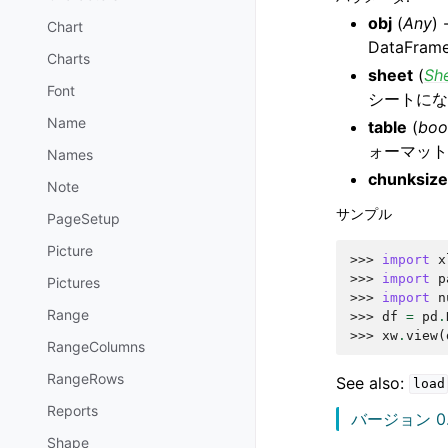
obj
(
Any
) 
Chart
DataFram
Charts
sheet
(
Sh
Font
シートにな
Name
table
(
boo
ォーマット
Names
chunksize
Note
サンプル
PageSetup
Picture
>>> 
import
x
>>> 
import
p
Pictures
>>> 
import
n
Range
>>> 
df
=
pd
.
>>> 
xw
.
view
(
RangeColumns
RangeRows
See also:
load
Reports
バージョン 0.
Shape