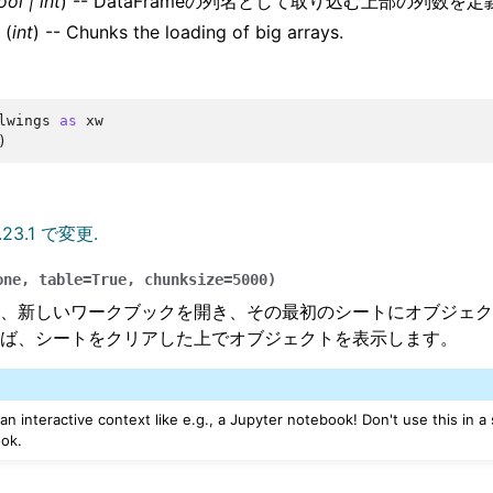
ool
|
int
) -- DataFrameの列名として取り込む上部の列数を
(
int
) -- Chunks the loading of big arrays.
lwings
as
xw
)
23.1 で変更.
one
,
table
=
True
,
chunksize
=
5000
)
、新しいワークブックを開き、その最初のシートにオブジェク
ば、シートをクリアした上でオブジェクトを表示します。
 an interactive context like e.g., a Jupyter notebook! Don't use this in a
ook.