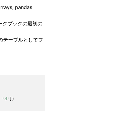
 arrays, pandas
いワークブックの最初の
celのテーブルとしてフ
'd'
])