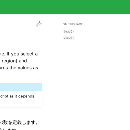
ON THIS PAGE
load()
view()
. If you select a
t region) and
urns the values as
script as it depends
の列の数を定義します。